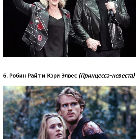
6. Робин Райт и Кэри Элвес
(Принцесса-невеста)