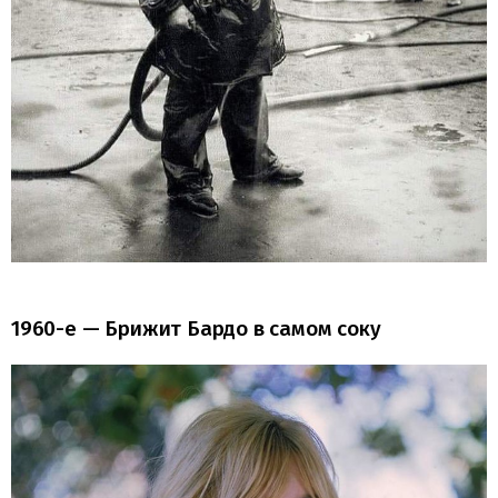
1960-е — Брижит Бардо в самом соку