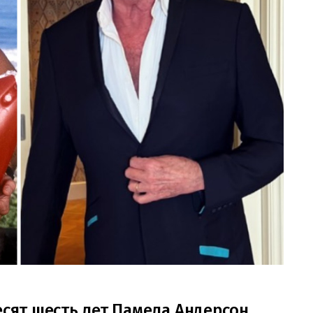
есят шесть лет Памела Андерсон,