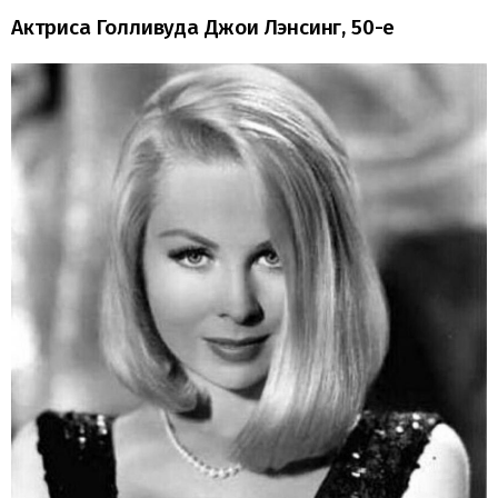
Актриса Голливуда Джои Лэнсинг, 50-е