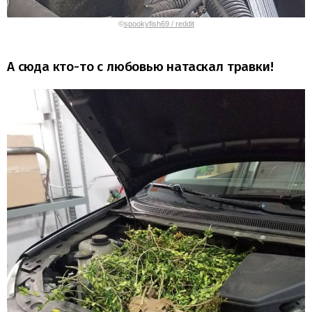
©
spookyfish69 / reddit
А сюда кто-то с любовью натаскал травки!