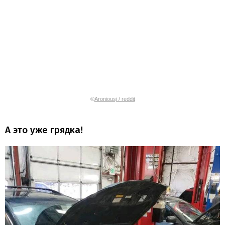
©
Aroniousj / reddit
А это уже грядка!