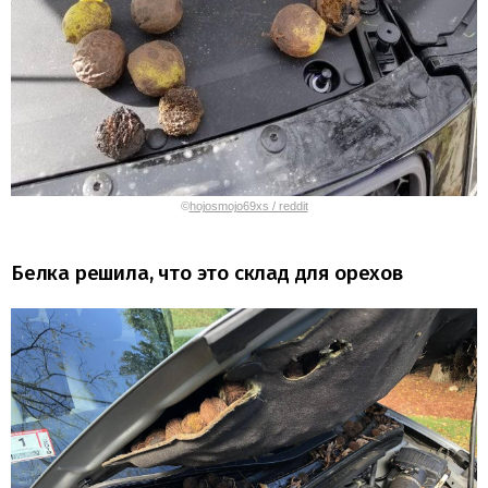
©
hojosmojo69xs / reddit
Белка решила, что это склад для орехов