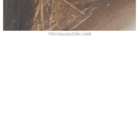
©
WhyYouListenToMe / reddit