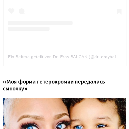
Ein Beitrag geteilt von Dr. Eray BALCAN (@dr_eraybalcan)
a
«Моя форма гетерохромии передалась
сыночку»