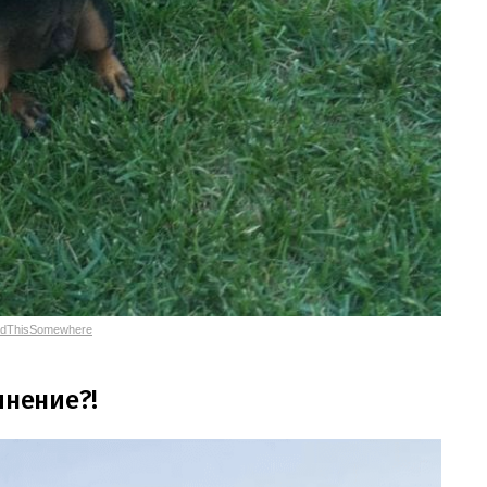
adThisSomewhere
инение?!