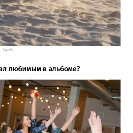
©
anlyin
стал любимым в альбоме?