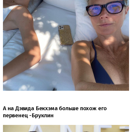
А на Дэвида Бекхэма больше похож его
первенец -Бруклин