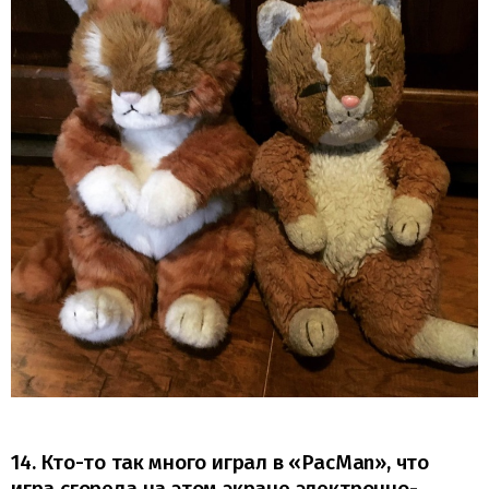
14. Кто-то так много играл в «PacMan», что
игра сгорела на этом экране электронно-