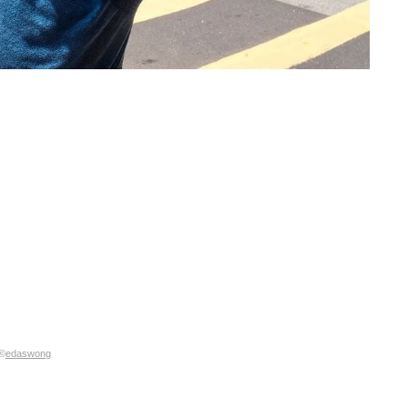
©
edaswong