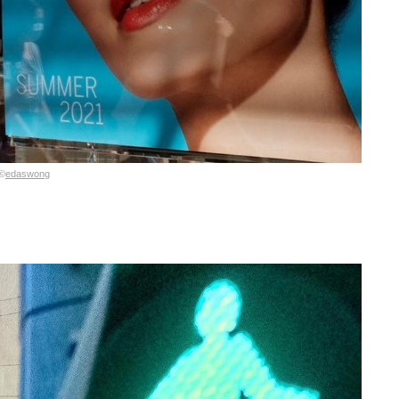
©
edaswong