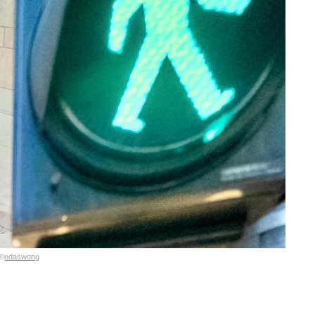
©
edaswong