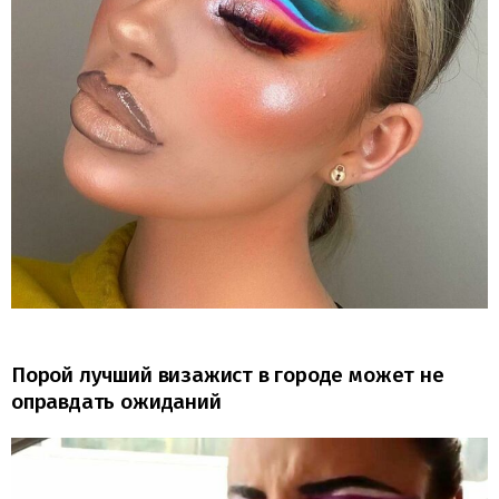
Порой лучший визажист в городе может не
оправдать ожиданий