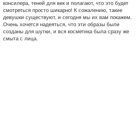
консилера, теней для век и полагают, что это будет
смотреться просто шикарно! К сожалению, такие
девушки существуют, и сегодня мы их вам покажем.
Очень хочется надеяться, что эти образы были
созданы для шутки, и вся косметика была сразу же
смыта с лица.