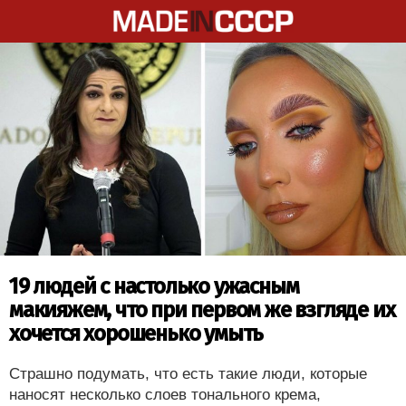
19 людей с настолько ужасным
макияжем, что при первом же взгляде их
хочется хорошенько умыть
Страшно подумать, что есть такие люди, которые
наносят несколько слоев тонального крема,