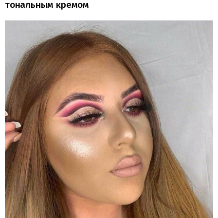
тональным кремом