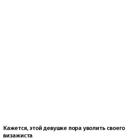
Кажется, этой девушке пора уволить своего
визажиста