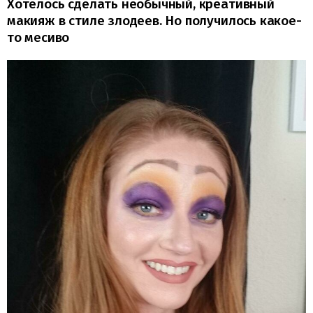
Хотелось сделать необычный, креативный
макияж в стиле злодеев. Но получилось какое-
то месиво