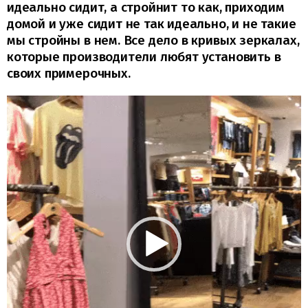
идеально сидит, а стройнит то как, приходим
домой и уже сидит не так идеально, и не такие
мы стройны в нем. Все дело в кривых зеркалах,
которые производители любят установить в
своих примерочных.
В
и
д
е
о
п
л
е
е
р