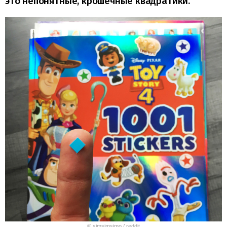
это непонятные, крошечные квадратики.
© simsimsimo / reddit