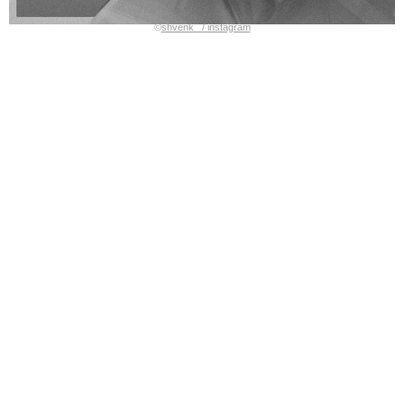
©
shvenk_ / instagram