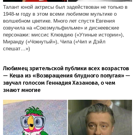
Талант юной актрисы был задействован не только в
1948-м году в этом всеми любимом мультике о
волшебном цветике. Много лет спустя Евгения
озвучила на «Союзмульфильме» и диснеевские
персонажи: миссис Клювдию («Утиные истории»),
Миранду («Чокнутый»), Чипа («Чип и Дэйл
спешат…»)
Любимец зрительской публики всех возрастов
— Кеша из «Возвращения блудного попугая» —
звучал голосом Геннадия Хазанова, о чем
знают многие