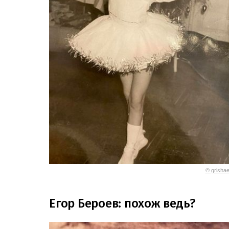
© grisha
Егор Бероев: похож ведь?