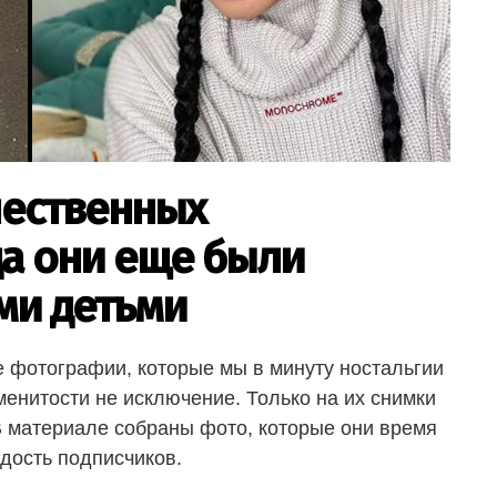
чественных
да они еще были
ми детьми
е фотографии, которые мы в минуту ностальгии
енитости не исключение. Только на их снимки
В материале собраны фото, которые они время
адость подписчиков.