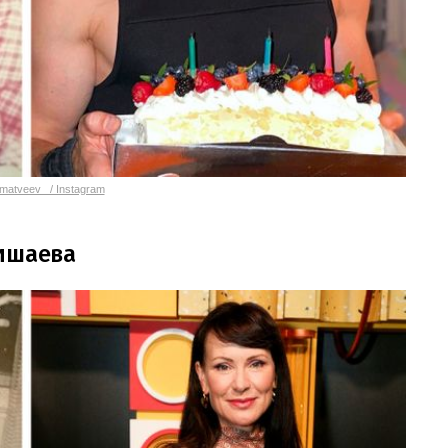
atveev_ / Instagram
ришаева