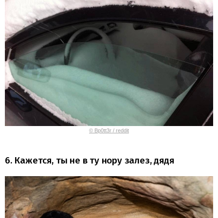
© Bp0tt3r / reddit
6. Кажется, ты не в ту нору залез, дядя