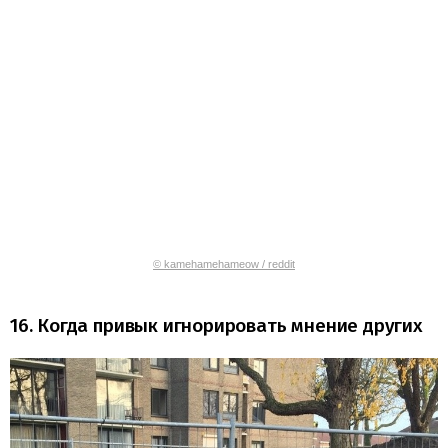
© kamehamehameow / reddit
16. Когда привык игнорировать мнение других