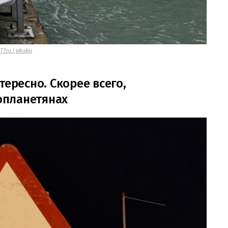
77ru / pikabu
тересно. Скорее всего,
опланетянах