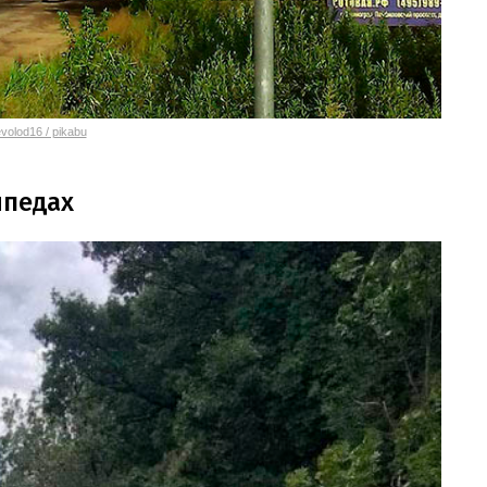
volod16 / pikabu
ипедах