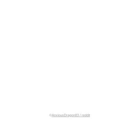
©
AnxiousDragon83 / reddit