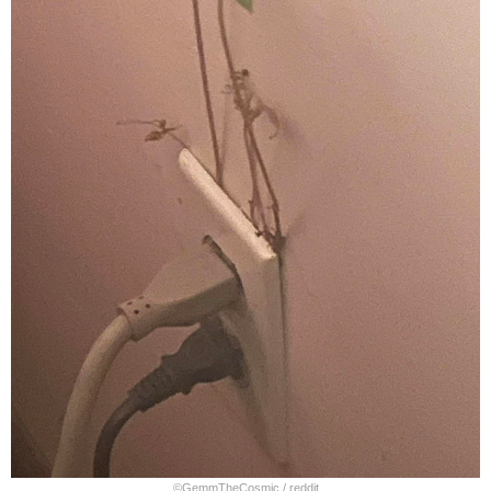
©
GemmTheCosmic / reddit