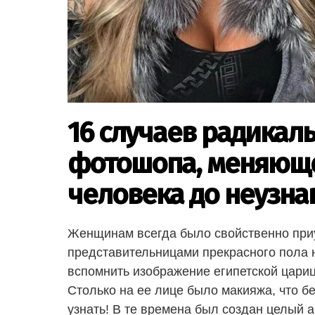
16 случаев радикал
фотошопа, меняюще
человека до неузна
Женщинам всегда было свойственно приу
представительницами прекрасного пола 
вспомнить изображение египетской цариц
Столько на ее лице было макияжа, что бе
узнать! В те времена был создан целый 