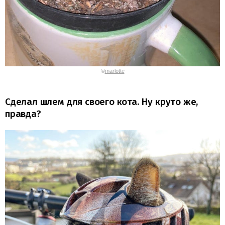
©
marlotte
Сделал шлем для своего кота. Ну круто же,
правда?