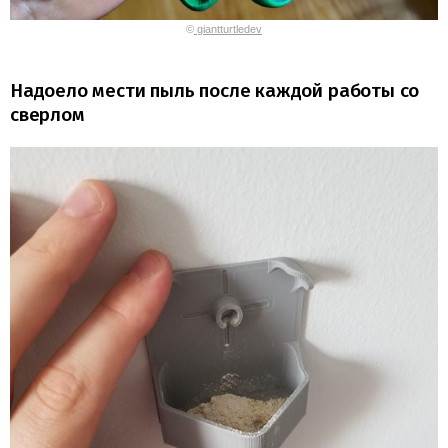
©
giantturtledev
Надоело мести пыль после каждой работы со
сверлом