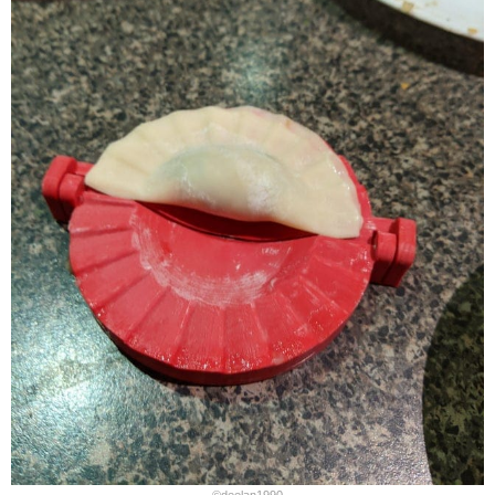
©
deelan1990