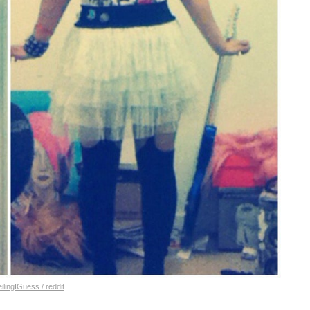
lingIGuess / reddit