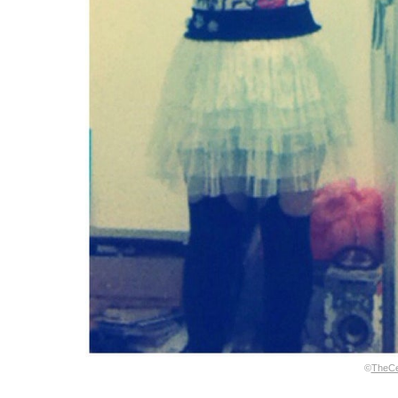
©
TheCei