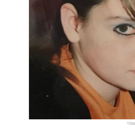
©
Hot