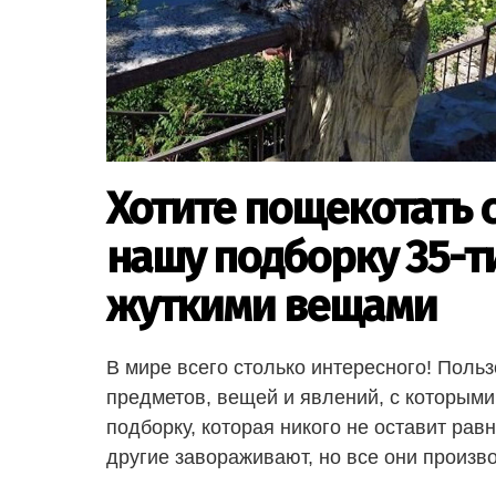
Хотите пощекотать 
нашу подборку 35-т
жуткими вещами
В мире всего столько интересного! Пол
предметов, вещей и явлений, с которыми
подборку, которая никого не оставит ра
другие завораживают, но все они произв