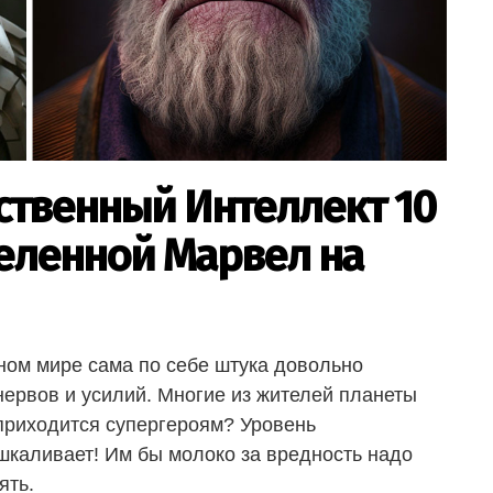
ственный Интеллект 10
еленной Марвел на
ном мире сама по себе штука довольно
нервов и усилий. Многие из жителей планеты
приходится супергероям? Уровень
ашкаливает! Им бы молоко за вредность надо
ять.