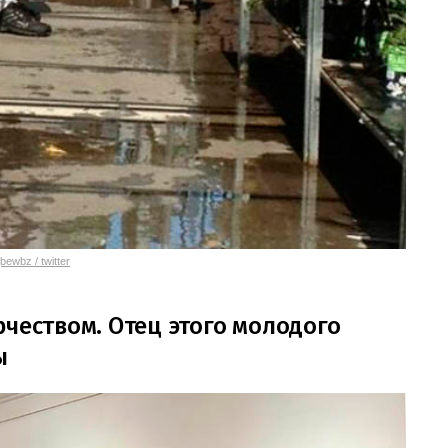
jbewbz / twitter
рчеством. Отец этого молодого
ы