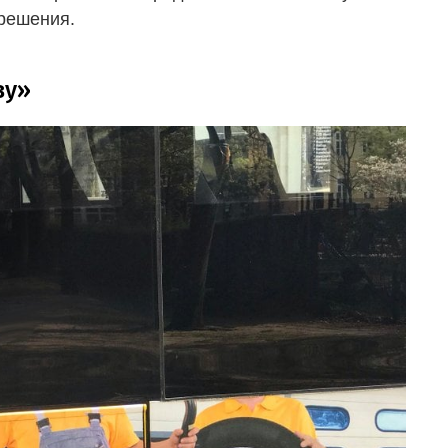
 решения.
ву»