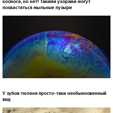
космосе, но нет! Такими узорами могут
похвастаться мыльные пузыри
У зубов тюленя просто-таки необыкновенный
вид