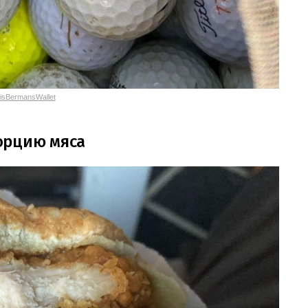
isBermansWallet
орцию мяса