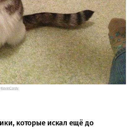
©
KevinCordy
ики, которые искал ещё до