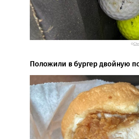
©
Chr
Положили в бургер двойную п