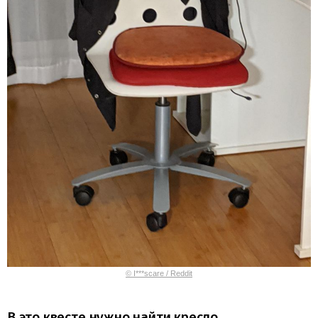
© I***scare / Reddit
В это квесте нужно найти кресло