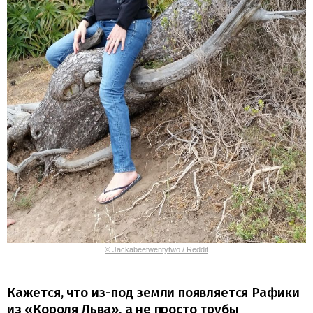
© Jackabeetwentytwo / Reddit
Кажется, что из-под земли появляется Рафики
из «Короля Льва», а не просто трубы