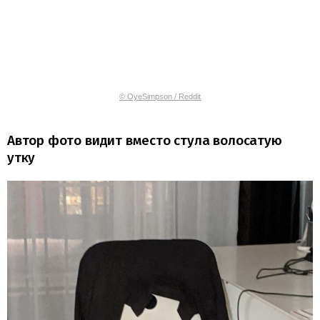
© OyeSimpson / Reddit
Автор фото видит вместо стула волосатую
утку