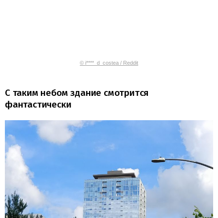
© i****_d_costea / Reddit
С таким небом здание смотрится
фантастически