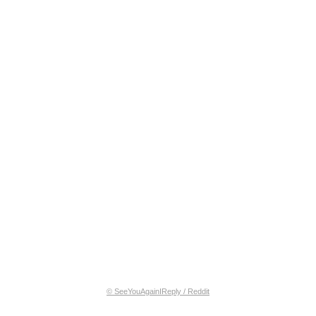
© SeeYouAgainIReply / Reddit