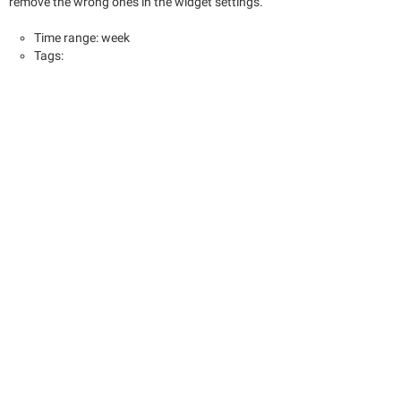
remove the wrong ones in the widget settings.
Time range: week
Tags: