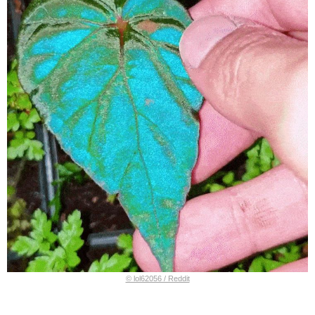
© lol62056 / Reddit