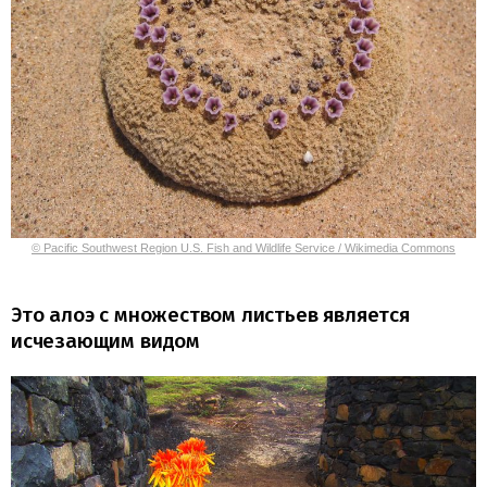
© Pacific Southwest Region U.S. Fish and Wildlife Service / Wikimedia Commons
Это алоэ с множеством листьев является
исчезающим видом