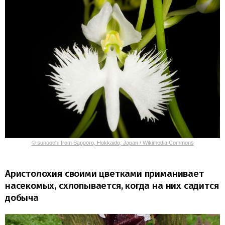
© sunoochi from Sapporo, Hokkaido, Japan / Wikimedia Commons
Аристолохия своими цветками приманивает
насекомых, схлопывается, когда на них садится
добыча