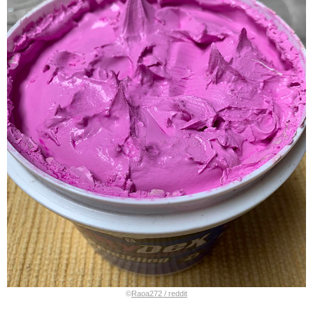
©
Raoa272 / reddit