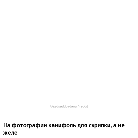
©
asdsaddoadaou / reddit
На фотографии канифоль для скрипки, а не
желе