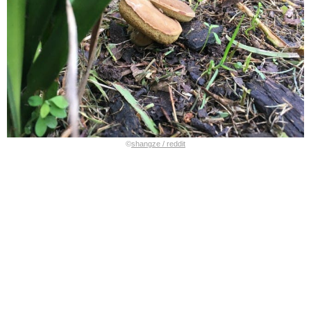
©
shangze / reddit