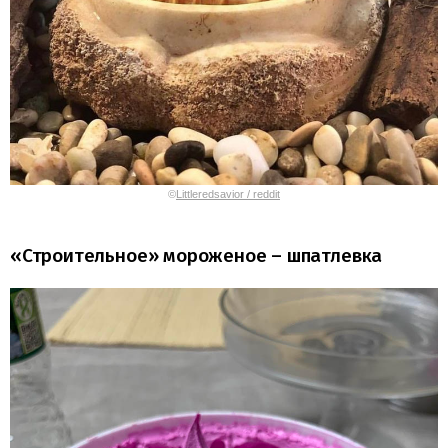
©
Littleredsavior / reddit
«Строительное» мороженое – шпатлевка