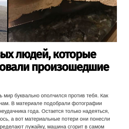
вых людей, которые
ровали произошедшие
сь мир буквально ополчился против тебя. Как
дачам. В материале подобрали фотографии
еудачника года. Остается только надеяться,
лось, а вот материальные потери они понесли
переделают лужайку, машина сгорит в самом