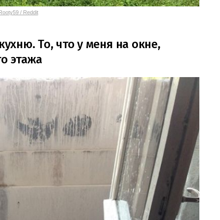
ooty59 / Reddit
ухню. То, что у меня на окне,
го этажа