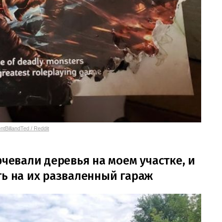
ntBillandTed / Reddit
рчевали деревья на моем участке, и
ть на их разваленный гараж