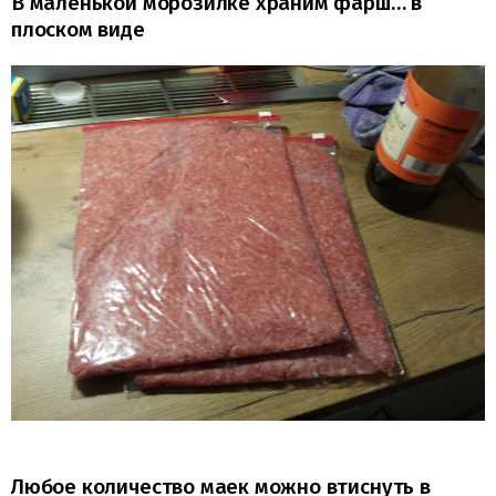
В маленькой морозилке храним фарш… в
плоском виде
Любое количество маек можно втиснуть в