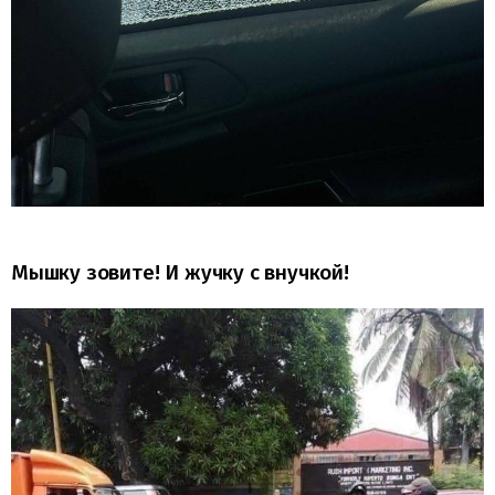
Мышку зовите! И жучку с внучкой!