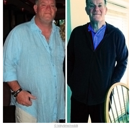
© kittytime/reddit