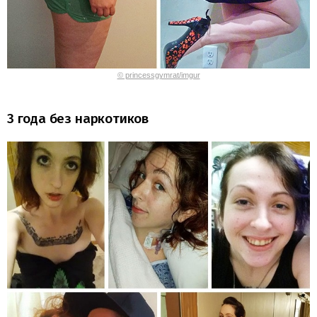
© princessgymrat/imgur
3 года без наркотиков