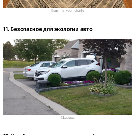
©
pm_me_your_charlie
11. Безопасное для экологии авто
©
Lugiaaa