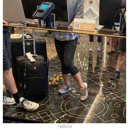
©
up9trees