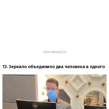
©
AngryMussel7713
13. Зеркало объединило два человека в одного