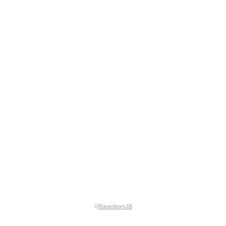
©
RavenbornJB