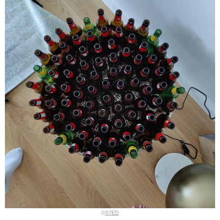
©
S7ED