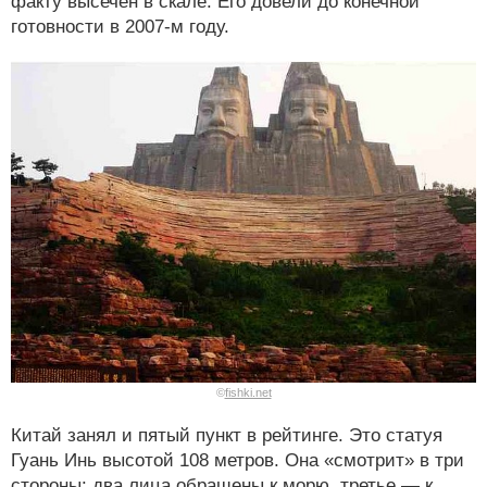
факту высечен в скале. Его довели до конечной
готовности в 2007-м году.
©
fishki.net
Китай занял и пятый пункт в рейтинге. Это статуя
Гуань Инь высотой 108 метров. Она «смотрит» в три
стороны: два лица обращены к морю, третье — к