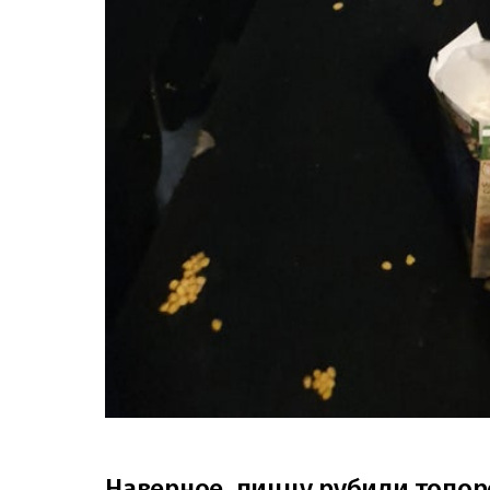
Наверное, пиццу рубили топо