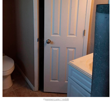
©
peppercupp / reddit