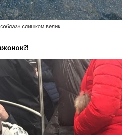
о соблазн слишком велик
ажонок?!