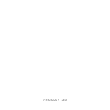
© ninanolets / Reddit