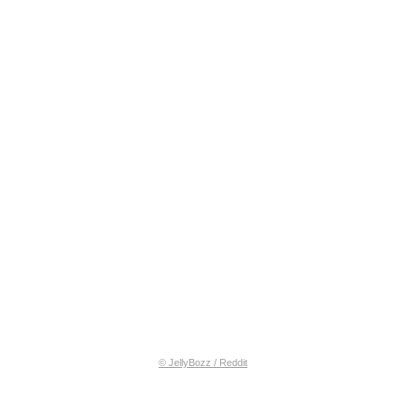
© JellyBozz / Reddit