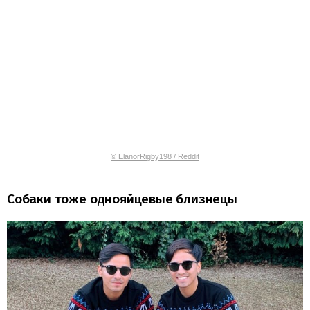
© ElanorRigby198 / Reddit
Собаки тоже однояйцевые близнецы