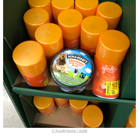
© Scaulbylausis / reddit