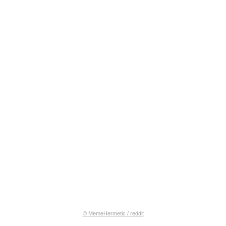
© MemeHermetic / reddit