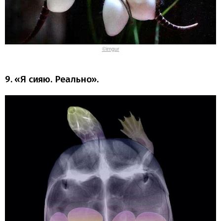
©imgur
9. «Я сияю. Реально».