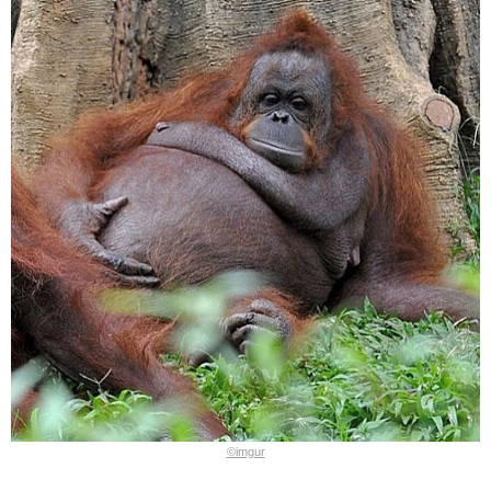
©imgur