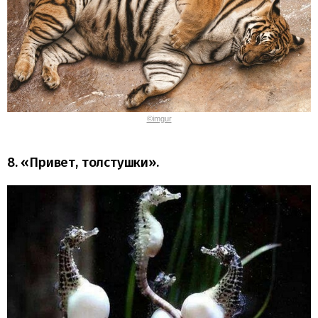
©imgur
8. «Привет, толстушки».