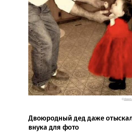
©
dawso
Двоюродный дед даже отыскал
внука для фото