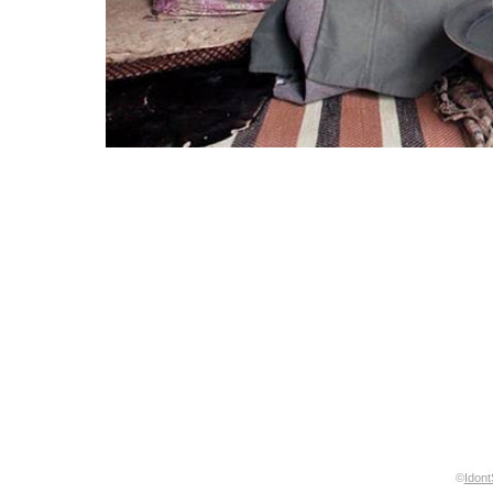
©
Idont