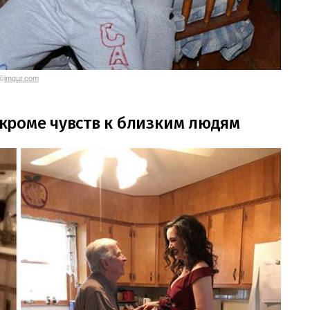
©
imgur.com
, кроме чувств к близким людям