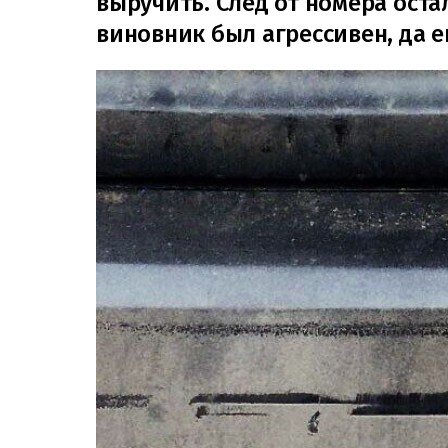
выручить. След от номера оста
виновник был агрессивен, да 