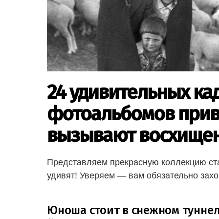
24 удивительных ка
фотоальбомов прив
вызывают восхище
Представляем прекрасную коллекцию ста
удивят! Уверяем — вам обязательно захо
Юноша стоит в снежном туннел