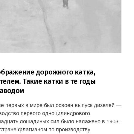
зображение дорожного катка,
елем. Такие катки в те годы
заводом
ле первых в мире был освоен выпуск дизелей —
зводство первого одноцилиндрового
надцать лошадиных сил было налажено в 1903-
в стране флагманом по производству