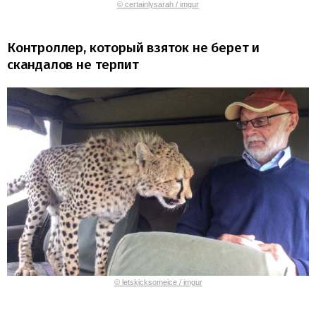
© certainlysarah / imgur
Контроллер, который взяток не берет и
скандалов не терпит
© letskicksomeice / imgur