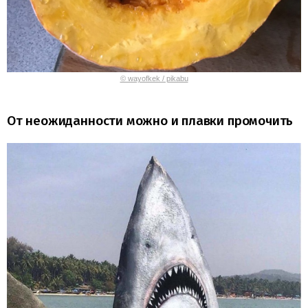
© wayofkek / pikabu
От неожиданности можно и плавки промочить