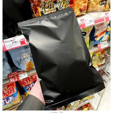
© idler_JP