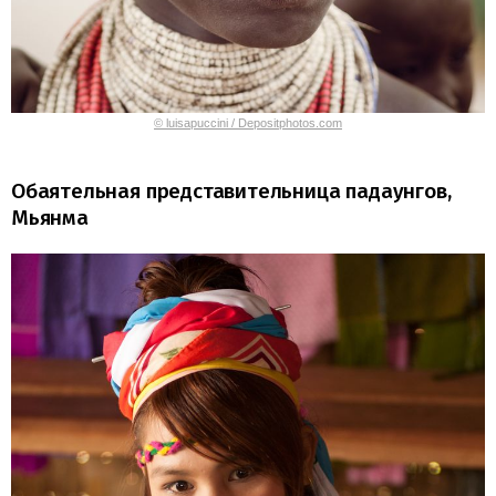
© luisapuccini / Depositphotos.com
Обаятельная представительница падаунгов,
Мьянма