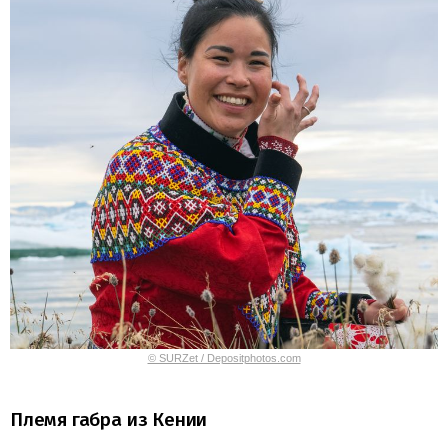
© SURZet / Depositphotos.com
Племя габра из Кении